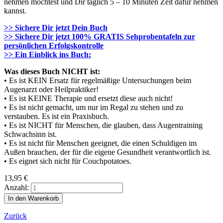
nehmen möchtest und Dir täglich 5 – 10 Minuten Zeit dafür nehmen
kannst.
>> Sichere Dir jetzt Dein Buch
>> Sichere Dir jetzt 100% GRATIS Sehprobentafeln zur
persönlichen Erfolgskontrolle
>> Ein Einblick ins Buch:
Was dieses Buch NICHT ist:
• Es ist KEIN Ersatz für regelmäßige Untersuchungen beim
Augenarzt oder Heilpraktiker!
• Es ist KEINE Therapie und ersetzt diese auch nicht!
• Es ist nicht gemacht, um nur im Regal zu stehen und zu
verstauben. Es ist ein Praxisbuch.
• Es ist NICHT für Menschen, die glauben, dass Augentraining
Schwachsinn ist.
• Es ist nicht für Menschen geeignet, die einen Schuldigen im
Außen brauchen, der für die eigene Gesundheit verantwortlich ist.
• Es eignet sich nicht für Couchpotatoes.
13,95
€
Anzahl:
Zurück