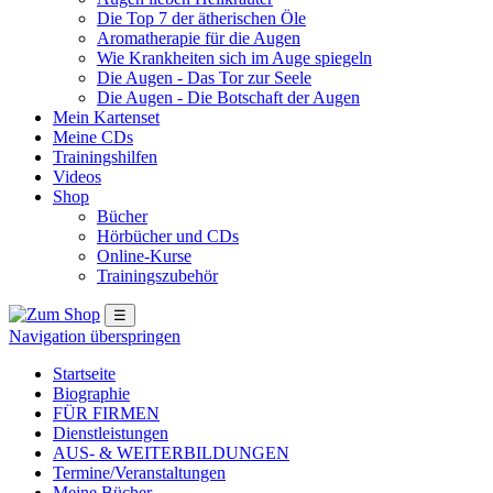
Die Top 7 der ätherischen Öle
Aromatherapie für die Augen
Wie Krankheiten sich im Auge spiegeln
Die Augen - Das Tor zur Seele
Die Augen - Die Botschaft der Augen
Mein Kartenset
Meine CDs
Trainingshilfen
Videos
Shop
Bücher
Hörbücher und CDs
Online-Kurse
Trainingszubehör
☰
Navigation überspringen
Startseite
Biographie
FÜR FIRMEN
Dienstleistungen
AUS- & WEITERBILDUNGEN
Termine/Veranstaltungen
Meine Bücher