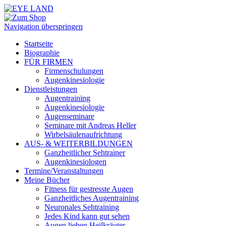
Navigation überspringen
Startseite
Biographie
FÜR FIRMEN
Firmenschulungen
Augenkinesiologie
Dienstleistungen
Augentraining
Augenkinesiologie
Augenseminare
Seminare mit Andreas Heller
Wirbelsäulenaufrichtung
AUS- & WEITERBILDUNGEN
Ganzheitlicher Sehtrainer
Augenkinesiologen
Termine/Veranstaltungen
Meine Bücher
Fitness für gestresste Augen
Ganzheitliches Augentraining
Neuronales Sehtraining
Jedes Kind kann gut sehen
Augen lieben Heilkräuter