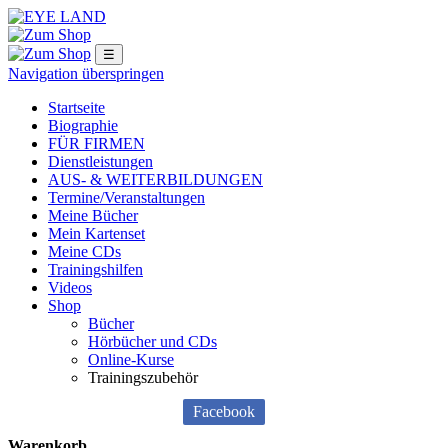
☰
Navigation überspringen
Startseite
Biographie
FÜR FIRMEN
Dienstleistungen
AUS- & WEITERBILDUNGEN
Termine/Veranstaltungen
Meine Bücher
Mein Kartenset
ngen
Meine CDs
Trainingshilfen
Videos
logie
Shop
Bücher
Hörbücher und CDs
Online-Kurse
Trainingszubehör
g
Facebook
logie
Warenkorb