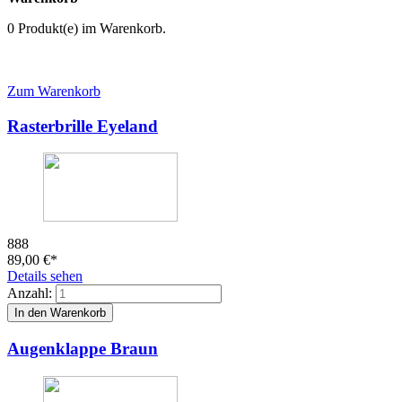
0 Produkt(e) im Warenkorb.
re
Zum Warenkorb
Rasterbrille Eyeland
ufrichtung
GEN
888
89,00
€
*
r
Details sehen
Anzahl:
logen
Augenklappe Braun
ngen